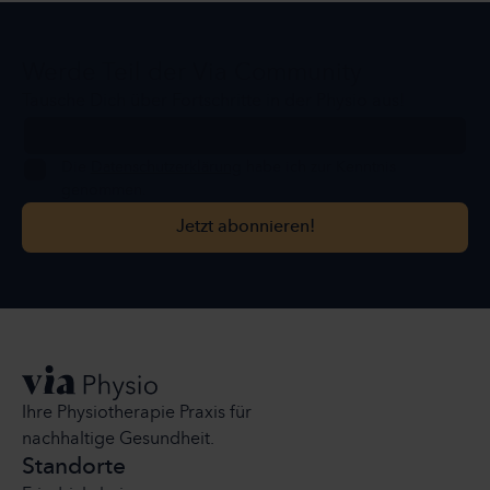
Werde Teil der Via Community
Tausche Dich über Fortschritte in der Physio aus!
Die
Datenschutzerklärung
habe ich zur Kenntnis
genommen.
Jetzt abonnieren!
Jetzt abonnieren!
Ihre Physiotherapie Praxis für
nachhaltige Gesundheit.
Standorte