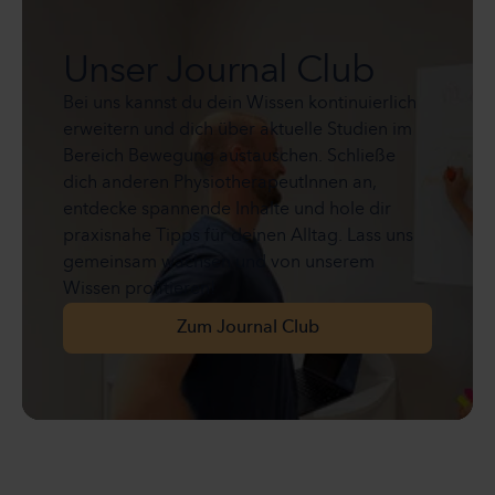
Unser Journal Club
Bei uns kannst du dein Wissen kontinuierlich
erweitern und dich über aktuelle Studien im
Bereich Bewegung austauschen. Schließe
dich anderen PhysiotherapeutInnen an,
entdecke spannende Inhalte und hole dir
praxisnahe Tipps für deinen Alltag. Lass uns
gemeinsam wachsen und von unserem
Wissen profitieren!
Zum Journal Club
Zum Journal Club