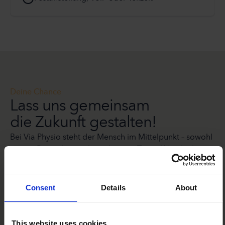
Deine Chance
Lass uns gemeinsam
die Zukunft gestalten!
Bei Via Physio steht der Mensch im Mittelpunkt – sowohl
unsere PatientInnen als auch unser Team. Wir glauben
fest daran, dass wir gemeinsam eine Veränderung in
der Branche erreichen
können und möchten Dich einladen, ein Teil unserer
Consent
Details
About
Reise zu werden.
Jetzt Community Member werden
This website uses cookies
Jetzt Community Member werden