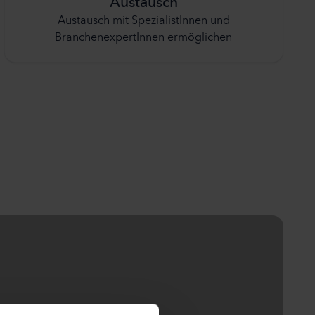
Austausch
Austausch mit SpezialistInnen und
BranchenexpertInnen ermöglichen