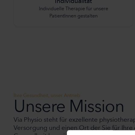
Individualität
Individuelle Therapie für unsere
PatientInnen gestalten
Ihre Gesundheit, unser Antrieb
Unsere Mission
Via Physio steht für exzellente physiother
Versorgung und einen Ort der Sie für Ihre