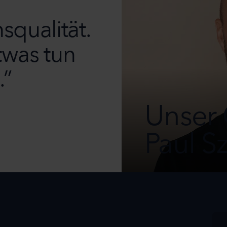
qualität.
was tun
.”
Unser
Paul S