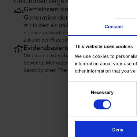
Gesundheit begeistert.
Gemeinsam sind wir die neue
Generation der Physiotherapie
Wir fördern ein starkes Team, welches durch
Consent
eigenverantwortliches Handeln und kreative Lösun
Zukunft der Physiotherapie in Deutschland gestalte
This website uses cookies
Evidenzbasierte Physiotherapie
We use cookies to personalis
Mit einem evidenzbasierten Ansatz kombinieren wi
information about your use of
bewährte Methoden mit modernster Technik, um d
other information that you’ve
bestmöglichen Therapieergebnisse zu erzielen.
Consent
Necessary
Selection
Deny