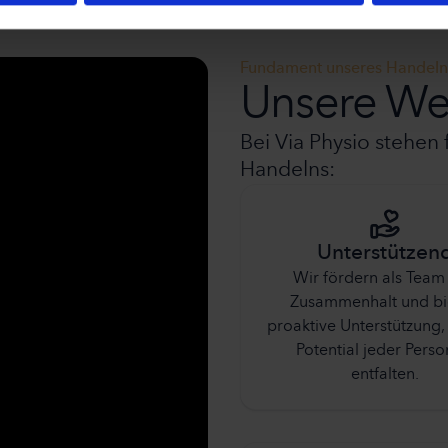
Fundament unseres Handeln
Unsere We
Bei Via Physio stehe
Handelns:
Unterstützen
Wir fördern als Team
Zusammenhalt und bi
proaktive Unterstützung
Potential jeder Perso
entfalten.