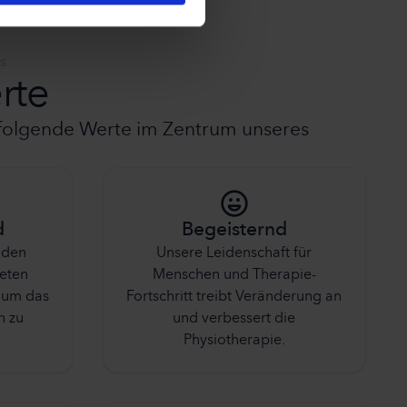
s
rte
n folgende Werte im Zentrum unseres
d
Begeisternd
 den
Unsere Leidenschaft für
eten
Menschen und Therapie-
, um das
Fortschritt treibt Veränderung an
n zu
und verbessert die
Physiotherapie.